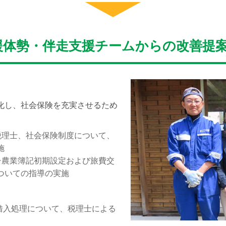
援体勢・伴走支援チームからの改善提
化し、社会保険を充実させるため
税理士、社会保険制度について、
施
チ農業簿記初期設定および旅費交
ついての指導の実施
借入処理について、税理士による