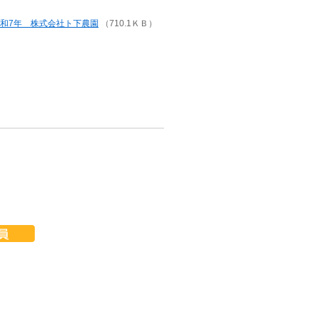
和7年 株式会社ト下農園
（710.1ＫＢ）