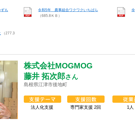
いずも
令和5年 農事組合ワクワクいちばら
令
（685.8ＫＢ）
社
（277.3
株式会社MOGMOG
藤井 拓次郎
さん
島根県江津市後地町
法人化支援
専門家支援 2回
1人