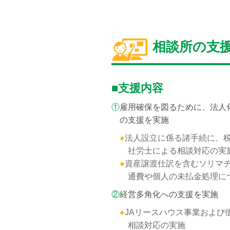
相談所の支
■支援内容
①
雇用確保を図るために、法人
の支援を実施
●
法人設立に係る諸手続に、
社労士による相談対応の実
●
資産譲渡仕訳を含むソリマ
通費や個人の未払金処理に
②
経営多角化への支援を実施
●
JAリースハウス事業および
相談対応の実施