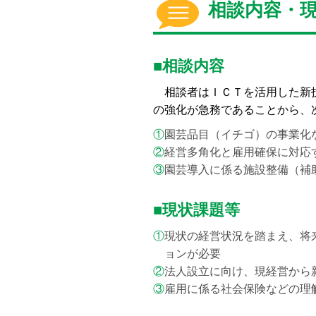
相談内容・
■相談内容
相談者はＩＣＴを活用した新技
の強化が急務であることから、
①
園芸品目（イチゴ）の事業化
②
経営多角化と雇用確保に対応
③
園芸導入に係る施設整備（補
■現状課題等
①
現状の経営状況を踏まえ、将
ョンが必要
②
法人設立に向け、現経営から
③
雇用に係る社会保険などの理