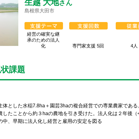
生越 大地
さん
島根県大田市
経営の確実な継
承のための法人
化
専門家支援 5回
4人
現状課題
とした水稲7.8ha＋園芸3haの複合経営での専業農家である
農したことから約３haの農地を引き受けた。法人化は２年後（
の中、早期に法人化し経営と雇用の安定を図る