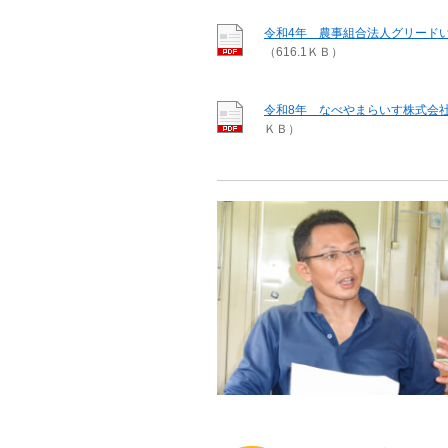
令和4年 農事組合法人グリード
（616.1ＫＢ）
令和8年 なべやまらいす株式会
ＫＢ）