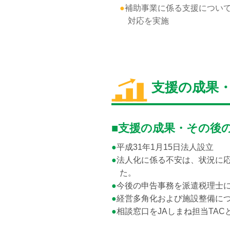
●
補助事業に係る支援につい
対応を実施
支援の成果
■支援の成果・その後
●
平成31年1月15日法人設立
●
法人化に係る不安は、状況に
た。
●
今後の申告事務を派遣税理士
●
経営多角化および施設整備に
●
相談窓口をJAしまね担当TAC