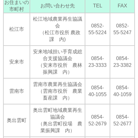
お住まいの
お問い合わせ先
TEL
FAX
市町村
松江地域農業再生協議
会
0852-
0852-
松江市
（松江市役所 農政
55-5224
55-5247
課 内)
安来地域担い手育成総
合支援協議会
0854-
0854-
安来市
（安来市役所 農林
23-3333
23-3382
振興課 内）
雲南市農業再生協議会
0854-
0854-
雲南市
（雲南市役所 農業
40-1055
40-1059
畜産課 内）
奥出雲町地域農業再生
協議会
0854-
0854-
奥出雲町
（奥出雲町役場 農
52-2679
52-2677
業振興課 内）