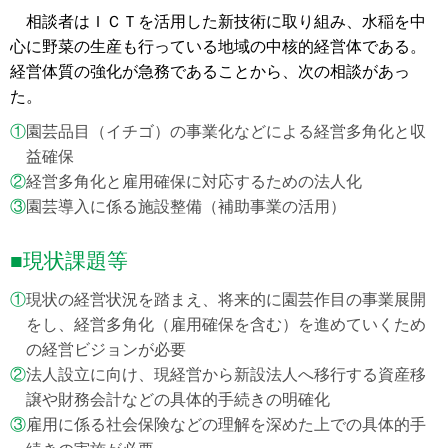
相談者はＩＣＴを活用した新技術に取り組み、水稲を中
心に野菜の生産も行っている地域の中核的経営体である。
経営体質の強化が急務であることから、次の相談があっ
た。
①
園芸品目（イチゴ）の事業化などによる経営多角化と収
益確保
②
経営多角化と雇用確保に対応するための法人化
③
園芸導入に係る施設整備（補助事業の活用）
■現状課題等
①
現状の経営状況を踏まえ、将来的に園芸作目の事業展開
をし、経営多角化（雇用確保を含む）を進めていくため
の経営ビジョンが必要
②
法人設立に向け、現経営から新設法人へ移行する資産移
譲や財務会計などの具体的手続きの明確化
③
雇用に係る社会保険などの理解を深めた上での具体的手