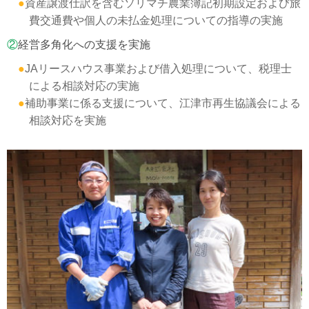
●
資産譲渡仕訳を含むソリマチ農業簿記初期設定および旅
費交通費や個人の未払金処理についての指導の実施
②
経営多角化への支援を実施
●
JAリースハウス事業および借入処理について、税理士
による相談対応の実施
●
補助事業に係る支援について、江津市再生協議会による
相談対応を実施