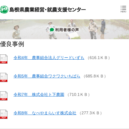
優良事例
令和4年 農事組合法人グリードいずも
（616.1ＫＢ）
令和5年 農事組合ワクワクいちばら
（685.8ＫＢ）
令和7年 株式会社ト下農園
（710.1ＫＢ）
令和8年 なべやまらいす株式会社
（277.3ＫＢ）