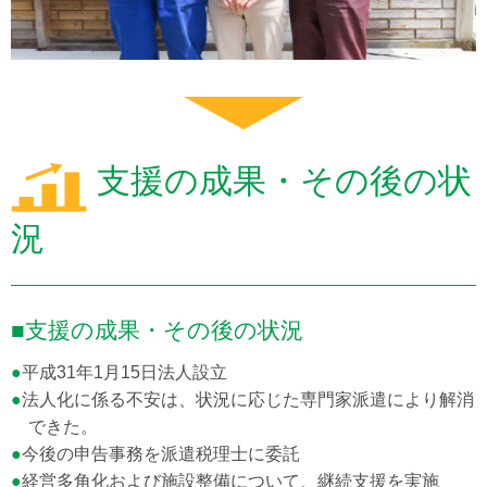
支援の成果・その後の状
況
■支援の成果・その後の状況
●
平成31年1月15日法人設立
●
法人化に係る不安は、状況に応じた専門家派遣により解消
できた。
●
今後の申告事務を派遣税理士に委託
●
経営多角化および施設整備について、継続支援を実施