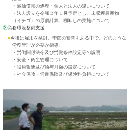
・減価償却の処理・個人と法人の違いについて
・法人設立を令和２年１月予定とし、未収穫農産物
（イチゴ）の原価計算、棚卸しの実施について
③
労務環境整備支援
●
今後は雇用を検討、季節の繁閑もある中で、どのような
労務管理が必要か指導。
・労働関係法令及び労働条件設定等の説明
・安全・衛生管理について
・役員報酬及び給与月額の設定について
・社会保険・労働保険及び保険料負担について