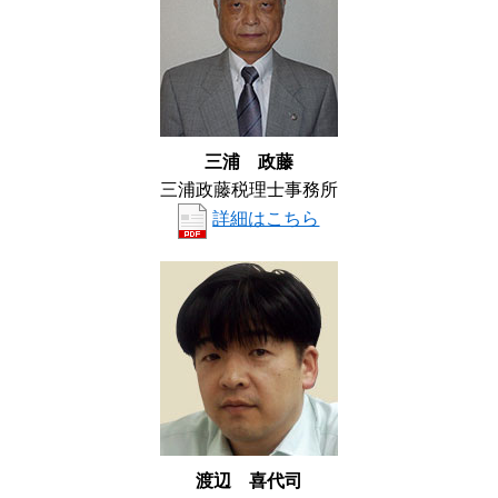
三浦 政藤
三浦政藤税理士事務所
詳細はこちら
渡辺 喜代司