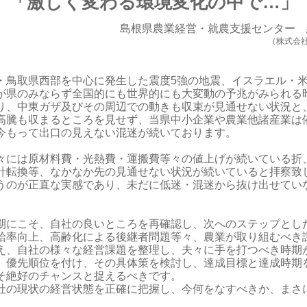
「激しく変わる環境変化の中で…」
島根県農業経営・就農支援センタ
（株式会
鳥取県西部を中心に発生した震度5強の地震、イスラエル・米
が県のみならず全国的にも世界的にも大変動の予兆がみられる
り、中東ガザ及びその周辺での動きも収束が見通せない状況と
高騰も収まるところを見せず、当県中小企業や農業他諸産業は
今もって出口の見えない混迷が続いております。
々には原材料費・光熱費・運搬費等々の値上げ
が続いている折
針転換等、なかなか先の見通せない状況が続いていると拝察致
うのが正直な実感であり、未だ
に低迷・混迷から抜け出せてい
期にこそ、自社の良いところを再確認し、次へのステップとし
給率向上、高齢化による後継者問題等々、農業が取り組むべき
え、自社の様々な経営課題を整理し、夫々に手を打つべき時期
、優先順位を付け、その具体策を検討し、達成目標と達成時期
そ絶好のチャンスと捉えるべきです。
社の現状の経営状態を正確に把握し、今何をなすべきか、まさ
。