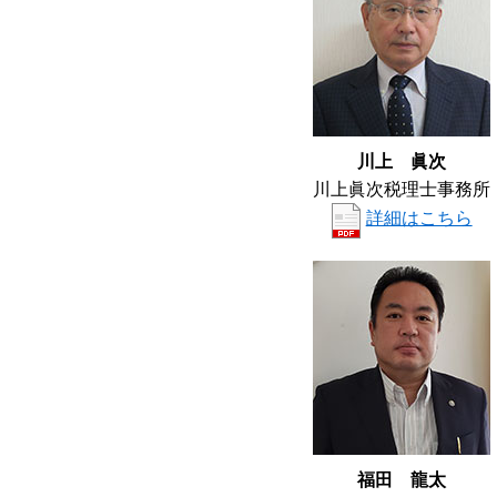
川上 眞次
川上眞次税理士事務所
詳細はこちら
福田 龍太