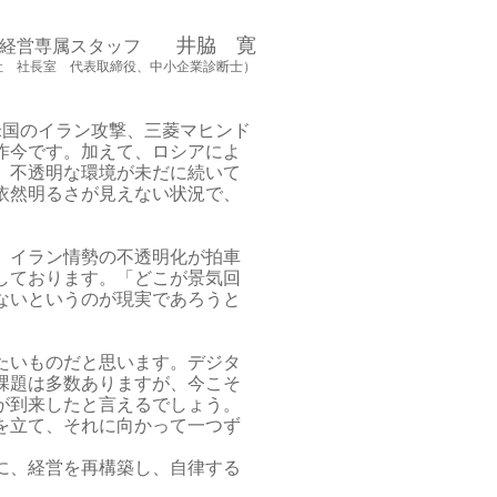
井脇 寛
ー 経営専属スタッフ
社 社長室 代表取締役、中小企業診断士）
国のイラン攻撃、三菱マヒンド
昨今です。加えて、ロシアによ
、不透明な環境が未だに続いて
依然明るさが見えない状況で、
、イラン情勢の不透明化が拍車
しております。
「どこが景気回
ないというのが現実であろうと
たいものだと思います。デジタ
課題は多数ありますが、今こそ
が到来したと言えるでしょう。
を立て、それに向かって一つず
に、経営を再構築し、自律する