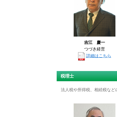
吉江 慶一
つづき経営
詳細はこちら
税理士
法人税や所得税、相続税など